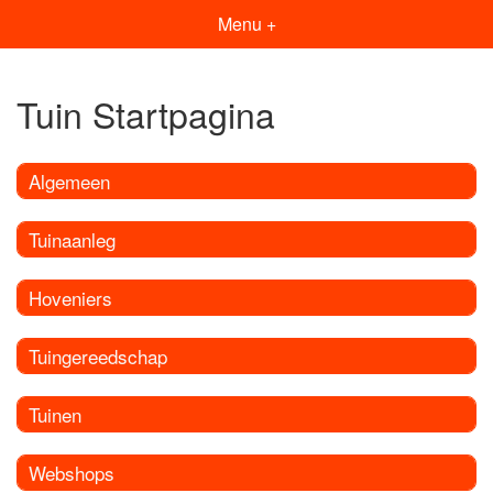
Menu +
Tuin Startpagina
Algemeen
Tuinaanleg
Hoveniers
Tuingereedschap
Tuinen
Webshops